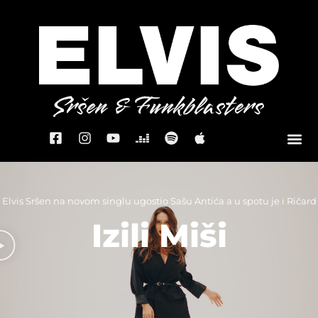
Elvis Sršen na novom singlu ugostio Sašu Antića a u spotu je i Ričard
Izili Miši